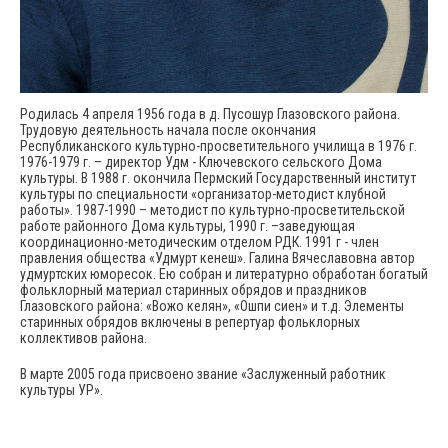
Родилась 4 апреля 1956 года в д. Пусошур Глазовского района.
Трудовую деятельность начала после окончания
Республиканского культурно-просветительного училища в 1976 г.
1976-1979 г. – директор Удм - Ключевского сельского Дома
культуры. В 1988 г. окончила Пермский Государственный институт
культуры по специальности «организатор-методист клубной
работы». 1987-1990 – методист по культурно-просветительской
работе районного Дома культуры, 1990 г. –заведующая
координационно-методическим отделом РДК. 1991 г - член
правления общества «Удмурт кенеш». Галина Вячеславовна автор
удмуртских юморесок. Ею собран и литературно обработан богатый
фольклорный материал старинных обрядов и праздников
Глазовского района: «Вожо келян», «Ошпи сиен» и т.д. Элементы
старинных обрядов включены в репертуар фольклорных
коллективов района.
В марте 2005 года присвоено звание «Заслуженный работник
культуры УР».