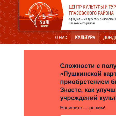
ЦЕНТР КУЛЬТУРЫ И ТУ
ГЛАЗОВСКОГО РАЙОНА
официальный туристско-информац
Глазовского района
О НАС
КУЛЬТУРА
ДОНД
Сложности с пол
«Пушкинской кар
приобретением б
Знаете, как улуч
учреждений куль
Напишите — решим!