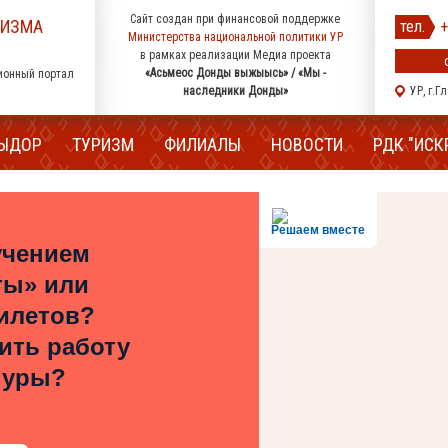
Сайт создан при финансовой поддержке
РИЗМА
тел.
+
Министерства национальной политики УР
в рамках реализации Медиа проекта
«Асьмеос Донды выжыысь» / «Мы -
ионный портал
наследники Донды»
УР, г.Г
ЫДОР
ТУРИЗМ
ФИЛИАЛЫ
НОВОСТИ
РДК "ИСК
Решаем вместе
учением
ты» или
илетов?
шить работу
туры?