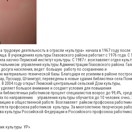
вна трудовую деятельность в отрасли «культура» начала в 1967 году после
а. В учреждениях культуры Глазовского района работает с 1976 года. С 
ла заочно Пермский институт культуры. С 1987 г. возглавляет отдел куль
начальником управления культуры Администрации Глазовского района. Гал
 досуга населения, ведет большую работу по сохранению и
ю материально-технической базы. Благодаря ее усилиям в районе постро
, Пусошур, Штанигурт, переведены в новые здания библиотеки села Пони
. В 2004 году открыт Люмский центральный сельский Дом культуры,
уделяет большое внимание и создает условия для повышения
и библиотечных работников процент специалистов возрос до 99,4%, сред
ях по направлению управления культуры обучается до 10 человек очно, 
озицию в общественной работе. Возглавляет райком профсоюза работник
итета профсоюза работников культуры. За многолетнюю творческую рабо
тва культуры Российской Федерации и Российского профсоюза работник
ник культуры УР».