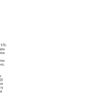
1976-
туры
ина
ены
но,
и
20
ов
ту
ов