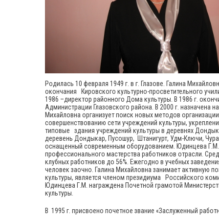
Родилась 10 февраля 1949 г. в г. Глазове. Галина Михайло
окончания Кировского культурно-просветительного училищ
1986 –директор районного Дома культуры. В 1986 г. окончи
Администрации Глазовского района. В 2000 г. назначена 
Михайловна организует поиск новых методов организации
совершенствованию сети учреждений культуры, укреплени
типовые здания учреждений культуры в деревнях Дондыкар
деревень Дондыкар, Пусошур, Штанигурт, Удм-Ключи, Чура
оснащенный современным оборудованием. Юдинцева Г.М. 
профессионального мастерства работников отрасли. Сред
клубных работников до 56%. Ежегодно в учебных заведени
человек заочно. Галина Михайловна занимает активную п
культуры, является членом президиума Российского ком
Юдинцева Г.М. награждена Почетной грамотой Министерс
культуры.
В 1995 г. присвоено почетное звание «Заслуженный работ