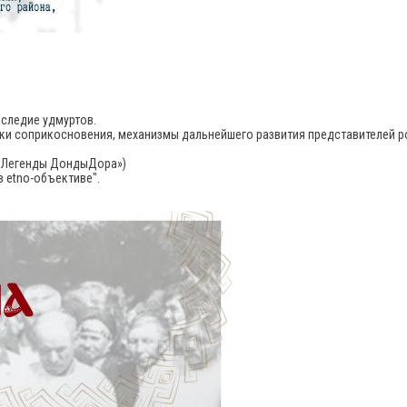
аследие удмуртов.
чки соприкосновения, механизмы дальнейшего развития представителей 
а «Легенды ДондыДора»)
 etno-объективе".