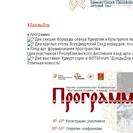
#ДондыДор
в программе
Две секции: Воршуды севера Удмуртии и Культурное н
Два круглых стола: Всеудмуртский Сход воршудов: то
и Лэнд-арт: формирование пространства
(для участников I Республиканского фестиваля лэнд-арт
Две выставки: Удмурт сэрег и ФОТОforum "ДондыДор в
Отличная новость!