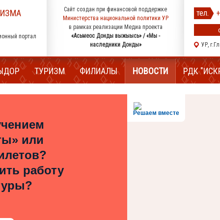
Сайт создан при финансовой поддержке
РИЗМА
тел.
+
Министерства национальной политики УР
в рамках реализации Медиа проекта
«Асьмеос Донды выжыысь» / «Мы -
ионный портал
наследники Донды»
УР, г.Г
ЫДОР
ТУРИЗМ
ФИЛИАЛЫ
НОВОСТИ
РДК "ИСК
Решаем вместе
учением
ты» или
илетов?
шить работу
туры?