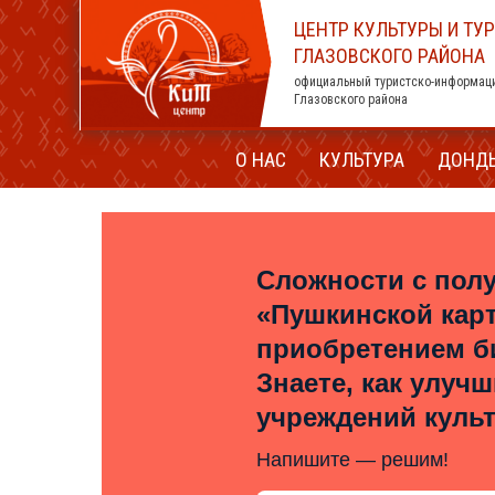
ЦЕНТР КУЛЬТУРЫ И ТУ
ГЛАЗОВСКОГО РАЙОНА
официальный туристско-информац
Глазовского района
О НАС
КУЛЬТУРА
ДОНД
Сложности с пол
«Пушкинской кар
приобретением б
Знаете, как улуч
учреждений куль
Напишите — решим!