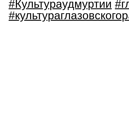
#Культураудмуртии
#г
#культураглазовского