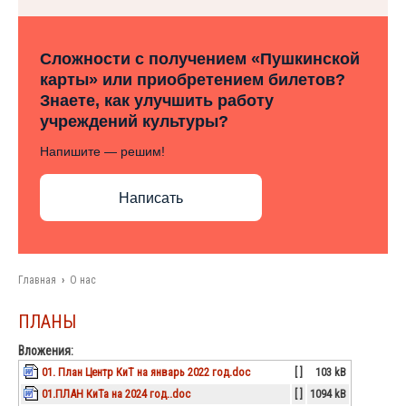
Сложности с получением «Пушкинской
карты» или приобретением билетов?
Знаете, как улучшить работу
учреждений культуры?
Напишите — решим!
Написать
Главная
›
О нас
ПЛАНЫ
Вложения:
01. План Центр КиТ на январь 2022 год.doc
[ ]
103 kB
01.ПЛАН КиТа на 2024 год..doc
[ ]
1094 kB