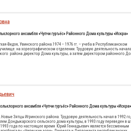
овна
ьклорного ансамбля «Чупчи гуръёс» Районного Дома культуры «Искра»
Сухая-Видзя, Увинского района.1974 – 1976 гг. – учеба в Республиканском
училище. на хореографическом отделении. Трудовую деятельность начала
инского района директор Дома культуры, а затем директором районного Д
дьевич
ольклорного ансамбля «Чупчи гуръёс» Районного Дома культуры «Искра»
с.Новые Зятцы Игринского района. Трудовую деятельность начал в 1992 го
ем Дондыкарского сельского дома культуры, в 1993 году переведен в ш
 1993 года по настоящее время Юрий Геннадьевич является бессменным
гитбригады «Чепецкие зори», Лауреата и Дипломанта республиканских