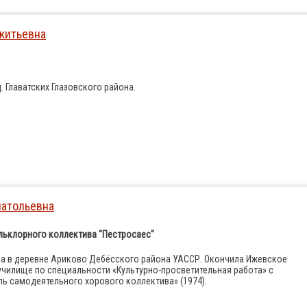
китьевна
. Главатских Глазовского района.
атольевна
льклорного коллектива "Пестросаес"
да в деревне Ариково Дебёсского района УАССР. Окончила Ижевское
училище по специальности «Культурно-просветительная работа» с
ь самодеятельного хорового коллектива» (1974).