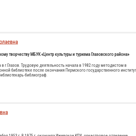
колаевна
ому творчеству МБУК «Центр культуры и туризма Глазовского района»
а в г.Глазов. Трудовую деятельность начала в 1982 году методистом в
онной библиотеке после окончания Пермского государственного институ
библиотекарь-библиограф.
овна
абря 1953 г. В 1975 г. окончила Ижевское КПУ, оркестровое отделение.