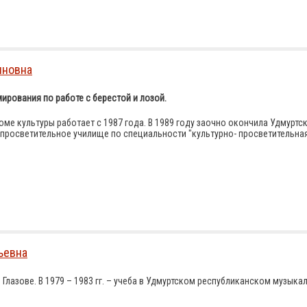
яновна
ирования по работе с берестой и лозой.
ме культуры работает с 1987 года. В 1989 году заочно окончила Удмуртс
 просветительное училище по специальности "культурно- просветительна
ьевна
г. Глазове. В 1979 – 1983 гг. – учеба в Удмуртском республиканском музык