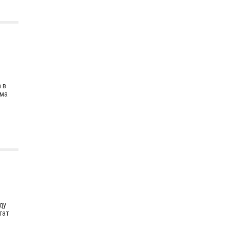
 в
ома
ду
тат