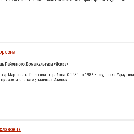
торовна
ль Районного Дома культуры «Искра»
 в д. Мартюшата Глазовского района. С 1980 по 1982 – студентка Удмуртск
-просветительного училища г.Ижевск.
еславовна