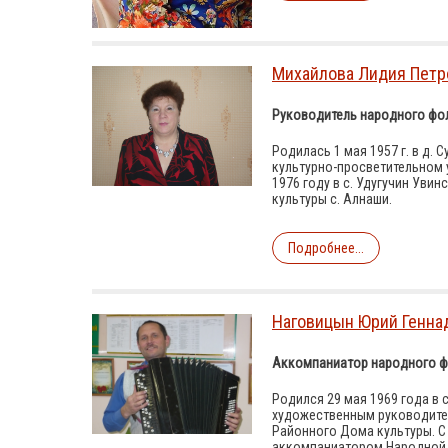
Михайлова Лидия Петр
Руководитель народного фол
Родилась 1 мая 1957 г. в д. 
культурно-просветительном 
1976 году в с. Удугучин Ув
культуры с. Алнаши.
Подробнее...
Наговицын Юрий Генна
Аккомпаниатор народного ф
Родился 29 мая 1969 года в 
художественным руководител
Районного Дома культуры. С
аккомпаниатором Народной а