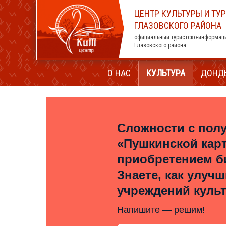
ЦЕНТР КУЛЬТУРЫ И ТУ
ГЛАЗОВСКОГО РАЙОНА
официальный туристско-информац
Глазовского района
О НАС
КУЛЬТУРА
ДОНД
Сложности с пол
«Пушкинской кар
приобретением б
Знаете, как улуч
учреждений куль
Напишите — решим!