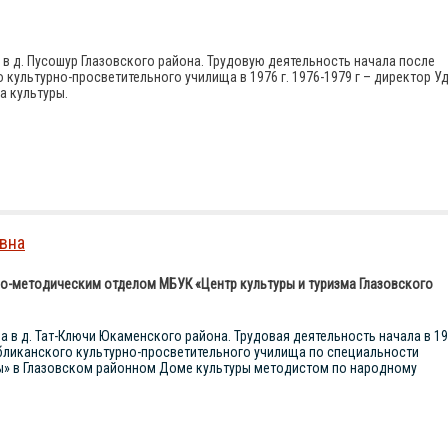
 в д. Пусошур Глазовского района. Трудовую деятельность начала после
культурно-просветительного училища в 1976 г. 1976-1979 г – директор У
а культуры.
вна
-методическим отделом МБУК «Центр культуры и туризма Глазовского
а в д. Тат-Ключи Юкаменского района. Трудовая деятельность начала в 1
бликанского культурно-просветительного училища по специальности
ы» в Глазовском районном Доме культуры методистом по народному