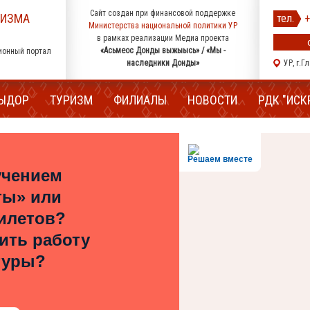
Сайт создан при финансовой поддержке
РИЗМА
тел.
+
Министерства национальной политики УР
в рамках реализации Медиа проекта
«Асьмеос Донды выжыысь» / «Мы -
ионный портал
наследники Донды»
УР, г.Г
ЫДОР
ТУРИЗМ
ФИЛИАЛЫ
НОВОСТИ
РДК "ИСК
Решаем вместе
учением
ты» или
илетов?
шить работу
туры?