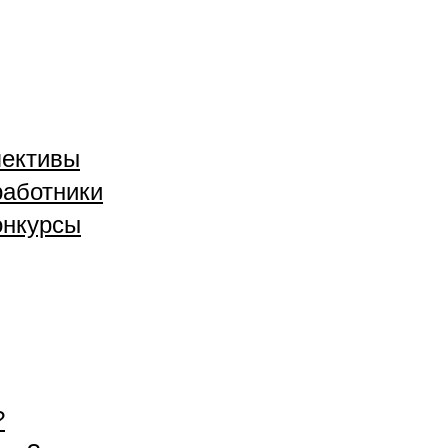
лективы
аботники
онкурсы
?