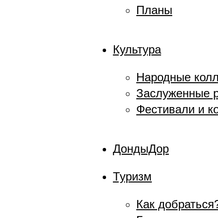
Планы
Культура
Народные кол
Заслуженные р
Фестивали и к
ДондыДор
Туризм
Как добраться