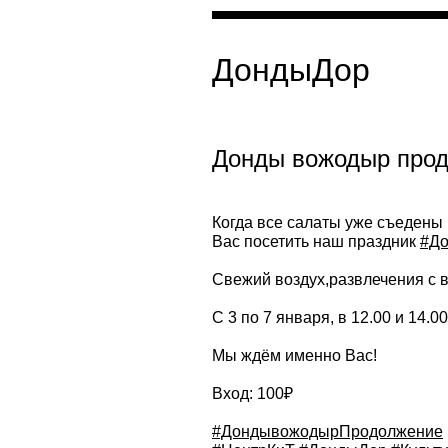
ДондыДор
Донды вожодыр прод
Когда все салаты уже съедены
Вас посетить наш праздник
#Д
Свежий воздух,развлечения с в
С 3 по 7 января, в 12.00 и 14
Мы ждём именно Вас!
Вход: 100₽
#ДондывожодырПродолжение