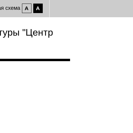
ая схема
A
A
туры "Центр