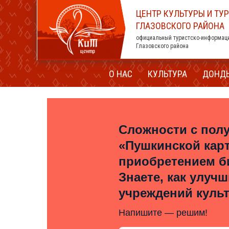
ЦЕНТР КУЛЬТУРЫ И ТУ
ГЛАЗОВСКОГО РАЙОНА
официальный туристско-информац
Глазовского района
О НАС
КУЛЬТУРА
ДОНД
Сложности с пол
«Пушкинской кар
приобретением б
Знаете, как улуч
учреждений куль
Напишите — решим!