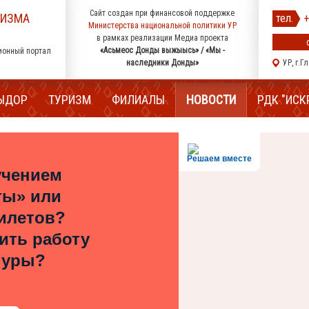
Сайт создан при финансовой поддержке
РИЗМА
тел.
+
Министерства национальной политики УР
в рамках реализации Медиа проекта
«Асьмеос Донды выжыысь» / «Мы -
ионный портал
наследники Донды»
УР, г.Г
ЫДОР
ТУРИЗМ
ФИЛИАЛЫ
НОВОСТИ
РДК "ИСК
Решаем вместе
учением
ты» или
илетов?
шить работу
туры?