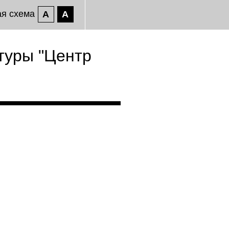
ая схема
A
A
туры "Центр