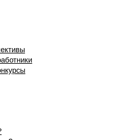
лективы
аботники
онкурсы
?