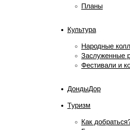
Планы
Культура
Народные кол
Заслуженные р
Фестивали и к
ДондыДор
Туризм
Как добраться