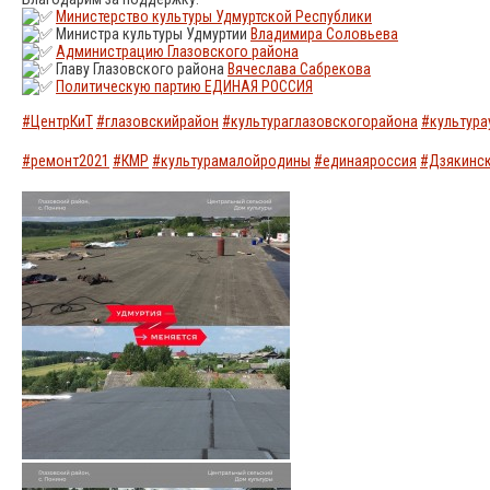
Министерство культуры Удмуртской Республики
Министра культуры Удмуртии
Владимира Соловьева
Администрацию Глазовского района
Главу Глазовского района
Вячеслава Сабрекова
Политическую партию ЕДИНАЯ РОССИЯ
#ЦентрКиТ
#глазовскийрайон
#культураглазовскогорайона
#культура
#ремонт2021
#КМР
#культурамалойродины
#единаяроссия
#Дзякинс