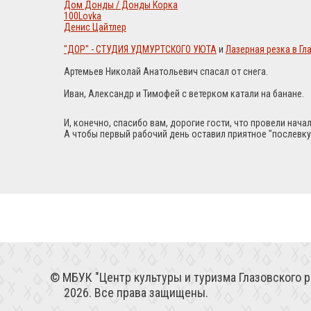
Дом Донды / Донды Корка
100Lovka
Денис Цайтлер
"ДОР" - СТУДИЯ УДМУРТСКОГО УЮТА
и
Лазерная резка в Г
Артемьев Николай Анатольевич спасал от снега.
Иван, Александр и Тимофей с ветерком катали на банане.
И, конечно, спасибо вам, дорогие гости, что провели нач
А чтобы первый рабочий день оставил приятное "послевк
МБУК "Центр культуры и туризма Глазовского р
2026. Все права защищены.