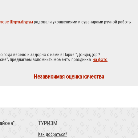
лазове ШурумБурум
радовали украшениями и сувенирами ручной работы.
ало года весело и задорно с нами в Парке "ДондыДор"!
усие", предлагаем вспомнить моменты праздника
на фото
Независимая оценка качества
айона"
ТУРИЗМ
Как добраться?