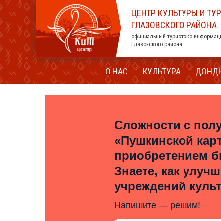
ЦЕНТР КУЛЬТУРЫ И ТУ
ГЛАЗОВСКОГО РАЙОНА
официальный туристско-информац
Глазовского района
О НАС
КУЛЬТУРА
ДОНД
Сложности с пол
«Пушкинской кар
приобретением б
Знаете, как улуч
учреждений куль
Напишите — решим!