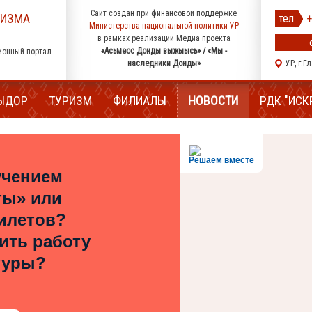
Сайт создан при финансовой поддержке
РИЗМА
тел.
+
Министерства национальной политики УР
в рамках реализации Медиа проекта
«Асьмеос Донды выжыысь» / «Мы -
ионный портал
наследники Донды»
УР, г.Г
ЫДОР
ТУРИЗМ
ФИЛИАЛЫ
НОВОСТИ
РДК "ИСК
Решаем вместе
учением
ты» или
илетов?
шить работу
туры?